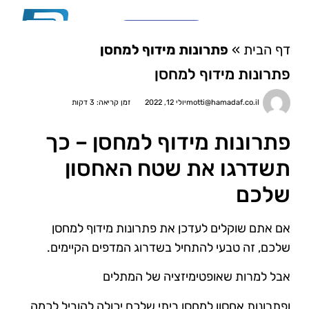
03-6810782
דף הבית
»
פתרונות מידוף למחסן
צור קשר
מערכות מידוף \ פתרונות אחסון לבית
סוגי מידוף ואחסנה לפי משקל
מי אנחנו?
ארונות לוקרים ומגירות
פתרונות מידוף למחסן
motti@hamadaf.co.il
יולי 12, 2022
זמן קריאה: 3 דקות
פתרונות מידוף למחסן – כך
תשדרגו את שטח האחסון
שלכם
אם אתם שוקלים לעדכן את פתרונות מידוף למחסן
שלכם, זה טבעי להתחיל בשדרוג המדפים הקיימים.
אבל למרות שאופטימיזציה של המתלים
ופתרונות אחסון למחסן ביתי שלכם יכולה להוביל לכמה