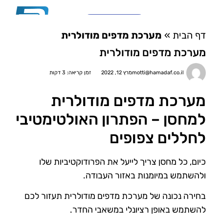
03-6810782
דף הבית
»
מערכת מדפים מודולרית
צור קשר
מערכות מידוף \ פתרונות אחסון לבית
סוגי מידוף ואחסנה לפי משקל
מי אנחנו?
ארונות לוקרים ומגירות
מערכת מדפים מודולרית
motti@hamadaf.co.il
מרץ 12, 2022
זמן קריאה: 3 דקות
מערכת מדפים מודולרית
למחסן – הפתרון האולטימטיבי
לחללים צפופים
כיום, כל מחסן צריך לייעל את הפרודוקטיביות שלו
ולהשתמש במיומנות באזור העבודה.
בחירה נכונה של מערכת מדפים מודולרית תעזור לכם
להשתמש באופן רציונלי במשאבי החדר.