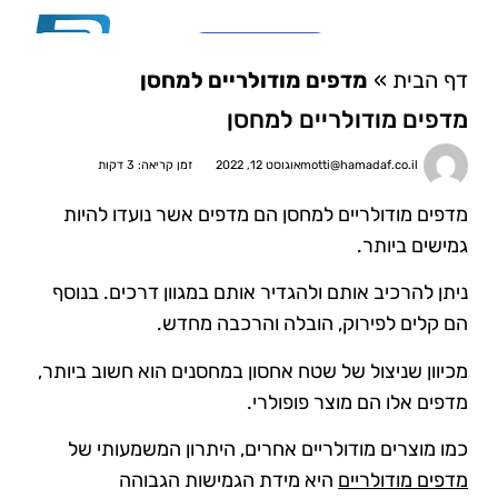
03-6810782
דף הבית
»
מדפים מודולריים למחסן
צור קשר
מערכות מידוף \ פתרונות אחסון לבית
סוגי מידוף ואחסנה לפי משקל
מי אנחנו?
ארונות לוקרים ומגירות
מדפים מודולריים למחסן
motti@hamadaf.co.il
אוגוסט 12, 2022
זמן קריאה: 3 דקות
מדפים מודולריים למחסן הם מדפים אשר נועדו להיות
גמישים ביותר.
ניתן להרכיב אותם ולהגדיר אותם במגוון דרכים. בנוסף
הם קלים לפירוק, הובלה והרכבה מחדש.
מכיוון שניצול של שטח אחסון במחסנים הוא חשוב ביותר,
מדפים אלו הם מוצר פופולרי.
כמו מוצרים מודולריים אחרים, היתרון המשמעותי של
מדפים מודולריים
היא מידת הגמישות הגבוהה