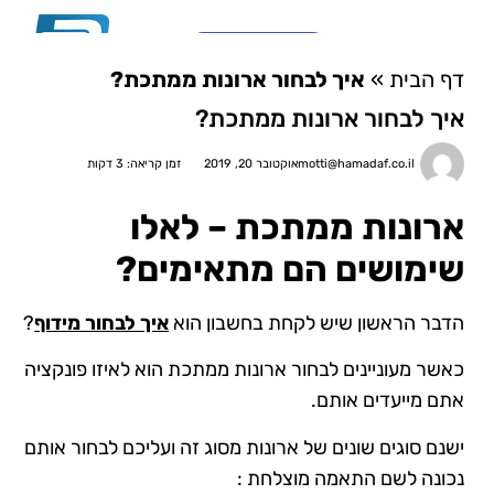
03-6810782
דף הבית
»
איך לבחור ארונות ממתכת?
צור קשר
מערכות מידוף \ פתרונות אחסון לבית
סוגי מידוף ואחסנה לפי משקל
מי אנחנו?
ארונות לוקרים ומגירות
איך לבחור ארונות ממתכת?
motti@hamadaf.co.il
אוקטובר 20, 2019
זמן קריאה: 3 דקות
ארונות ממתכת – לאלו
שימושים הם מתאימים?
הדבר הראשון שיש לקחת בחשבון הוא
איך לבחור מידוף
?
כאשר מעוניינים לבחור ארונות ממתכת הוא לאיזו פונקציה
אתם מייעדים אותם.
ישנם סוגים שונים של ארונות מסוג זה ועליכם לבחור אותם
נכונה לשם התאמה מוצלחת :